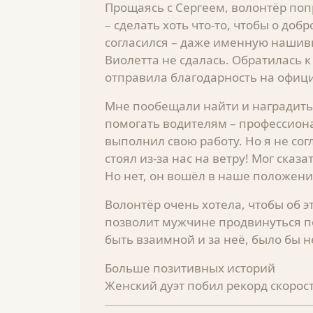
Прощаясь с Сергеем, волонтёр по
– сделать хоть что-то, чтобы о до
согласился – даже именную нашив
Виолетта не сдалась. Обратилась 
отправила благодарность на офиц
Мне пообещали найти и наградить С
помогать водителям – профессиона
выполнил свою работу. Но я не сог
стоял из-за нас на ветру! Мог сказ
Но нет, он вошёл в наше положени
Волонтёр очень хотела, чтобы об эт
позволит мужчине продвинуться по
быть взаимной и за неё, было бы н
Больше позитивных историй
Женский дуэт побил рекорд скорос