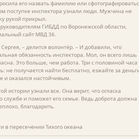
просила его назвать фамилию или сфотографировать
бром поступке инспектора узнали люди. Мужчина не
ку рукой прикрыл.
к руководителям ГИБДД по Воронежской области,
иальный сайт МВД 36.
ергея, – делится волонтёр. – И добавили, что
льная обязанность инспектора. Мол, он всего лишь
ласна. Это больше, чем работа. Три с половиной часа
ать: не получается найти бесплатно, езжайте за деньг
е и оказался настойчивым.
ой истории узнали все. Она верит, что огласка
 службе и поможет его семье. Ведь доброта должна
еплохо, благодарить.
ти в пересечении Тихого океана