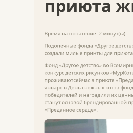
приюта ж
Время на прочтение:
2
минут(ы)
Подопечные фонда «Другое детст
создали милые принты для приюта
Фонд «Другое детство» во Всемир
конкурс детских рисунков «МурКот
проживаютсейчас в приюте «Предан
январе в День снежных котов фон
победителей и наградили их ценн
станут основой брендированной п
«Преданное сердце».