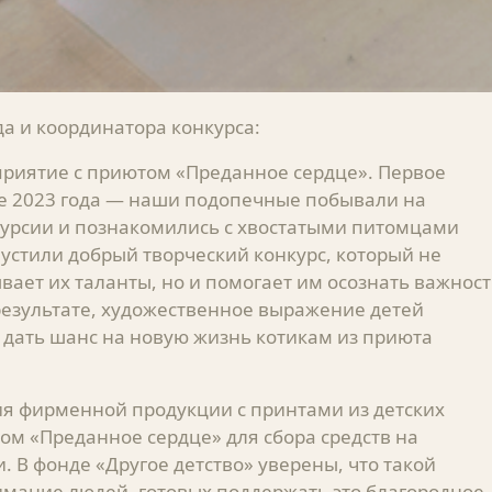
а и координатора конкурса:
приятие с приютом «Преданное сердце». Первое
е 2023 года — наши подопечные побывали на
курсии и познакомились с хвостатыми питомцами
пустили добрый творческий конкурс, который не
вает их таланты, но и помогает им осознать важнос
езультате, художественное выражение детей
дать шанс на новую жизнь котикам из приюта
я фирменной продукции с принтами из детских
ом «Преданное сердце» для сбора средств на
. В фонде «Другое детство» уверены, что такой
имание людей, готовых поддержать это благородное